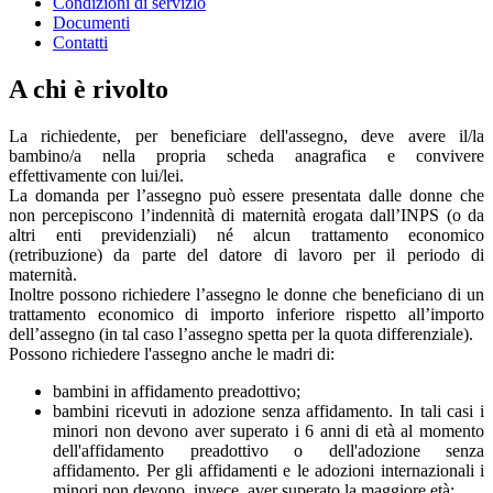
Condizioni di servizio
Documenti
Contatti
A chi è rivolto
La richiedente, per beneficiare dell'assegno, deve avere il/la
bambino/a nella propria scheda anagrafica e convivere
effettivamente con lui/lei.
La domanda per l’assegno può essere presentata dalle donne che
non percepiscono l’indennità di maternità erogata dall’INPS (o da
altri enti previdenziali) né alcun trattamento economico
(retribuzione) da parte del datore di lavoro per il periodo di
maternità.
Inoltre possono richiedere l’assegno le donne che beneficiano di un
trattamento economico di importo inferiore rispetto all’importo
dell’assegno (in tal caso l’assegno spetta per la quota differenziale).
Possono richiedere l'assegno anche le madri di:
bambini in affidamento preadottivo;
bambini ricevuti in adozione senza affidamento. In tali casi i
minori non devono aver superato i 6 anni di età al momento
dell'affidamento preadottivo o dell'adozione senza
affidamento. Per gli affidamenti e le adozioni internazionali i
minori non devono, invece, aver superato la maggiore età;