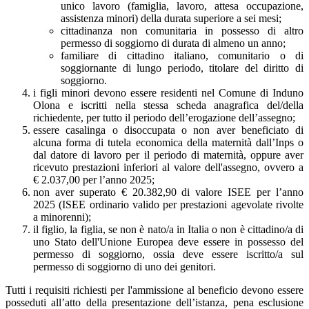
unico lavoro (famiglia, lavoro, attesa occupazione,
assistenza minori) della durata superiore a sei mesi;
cittadinanza non comunitaria in possesso di altro
permesso di soggiorno di durata di almeno un anno;
familiare di cittadino italiano, comunitario o di
soggiornante di lungo periodo, titolare del diritto di
soggiorno.
i figli minori devono essere residenti nel Comune di Induno
Olona e iscritti nella stessa scheda anagrafica del/della
richiedente, per tutto il periodo dell’erogazione dell’assegno;
essere casalinga o disoccupata o non aver beneficiato di
alcuna forma di tutela economica della maternità dall’Inps o
dal datore di lavoro per il periodo di maternità, oppure aver
ricevuto prestazioni inferiori al valore dell'assegno, ovvero a
€ 2.037,00 per l’anno 2025;
non aver superato € 20.382,90 di valore ISEE per l’anno
2025 (ISEE ordinario valido per prestazioni agevolate rivolte
a minorenni);
il figlio, la figlia, se non è nato/a in Italia o non è cittadino/a di
uno Stato dell'Unione Europea deve essere in possesso del
permesso di soggiorno, ossia deve essere iscritto/a sul
permesso di soggiorno di uno dei genitori.
Tutti i requisiti richiesti per l'ammissione al beneficio devono essere
posseduti all’atto della presentazione dell’istanza, pena esclusione