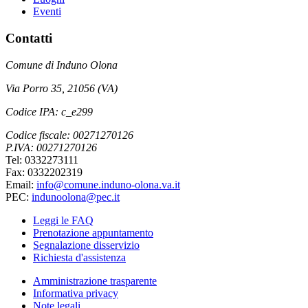
Eventi
Contatti
Comune di Induno Olona
Via Porro 35, 21056 (VA)
Codice IPA: c_e299
Codice fiscale: 00271270126
P.IVA: 00271270126
Tel: 0332273111
Fax: 0332202319
Email:
info@comune.induno-olona.va.it
PEC:
indunoolona@pec.it
Leggi le FAQ
Prenotazione appuntamento
Segnalazione disservizio
Richiesta d'assistenza
Amministrazione trasparente
Informativa privacy
Note legali