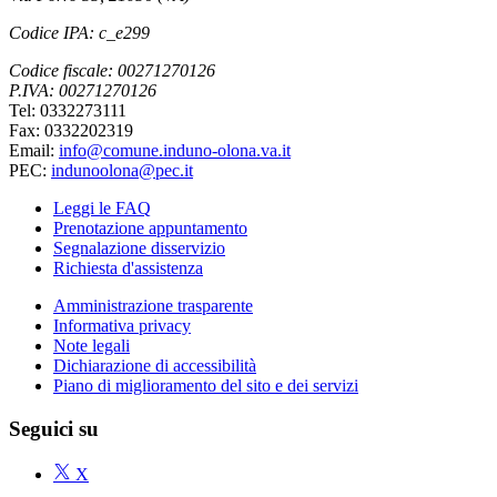
Codice IPA: c_e299
Codice fiscale: 00271270126
P.IVA: 00271270126
Tel: 0332273111
Fax: 0332202319
Email:
info@comune.induno-olona.va.it
PEC:
indunoolona@pec.it
Leggi le FAQ
Prenotazione appuntamento
Segnalazione disservizio
Richiesta d'assistenza
Amministrazione trasparente
Informativa privacy
Note legali
Dichiarazione di accessibilità
Piano di miglioramento del sito e dei servizi
Seguici su
X