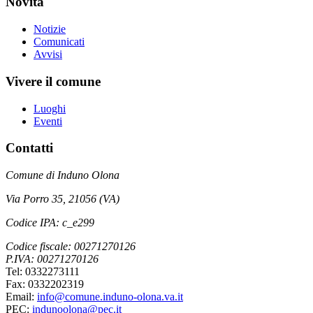
Novità
Notizie
Comunicati
Avvisi
Vivere il comune
Luoghi
Eventi
Contatti
Comune di Induno Olona
Via Porro 35, 21056 (VA)
Codice IPA: c_e299
Codice fiscale: 00271270126
P.IVA: 00271270126
Tel: 0332273111
Fax: 0332202319
Email:
info@comune.induno-olona.va.it
PEC:
indunoolona@pec.it