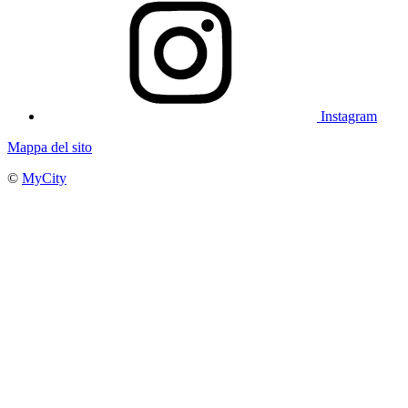
Instagram
Mappa del sito
©
MyCity