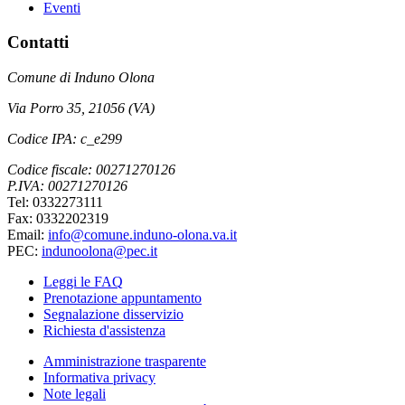
Eventi
Contatti
Comune di Induno Olona
Via Porro 35, 21056 (VA)
Codice IPA: c_e299
Codice fiscale: 00271270126
P.IVA: 00271270126
Tel: 0332273111
Fax: 0332202319
Email:
info@comune.induno-olona.va.it
PEC:
indunoolona@pec.it
Leggi le FAQ
Prenotazione appuntamento
Segnalazione disservizio
Richiesta d'assistenza
Amministrazione trasparente
Informativa privacy
Note legali