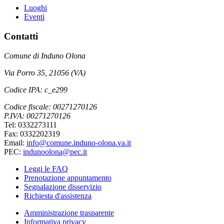
Luoghi
Eventi
Contatti
Comune di Induno Olona
Via Porro 35, 21056 (VA)
Codice IPA: c_e299
Codice fiscale: 00271270126
P.IVA: 00271270126
Tel: 0332273111
Fax: 0332202319
Email:
info@comune.induno-olona.va.it
PEC:
indunoolona@pec.it
Leggi le FAQ
Prenotazione appuntamento
Segnalazione disservizio
Richiesta d'assistenza
Amministrazione trasparente
Informativa privacy