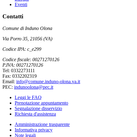
Eventi
Contatti
Comune di Induno Olona
Via Porro 35, 21056 (VA)
Codice IPA: c_e299
Codice fiscale: 00271270126
P.IVA: 00271270126
Tel: 0332273111
Fax: 0332202319
Email:
info@comune.induno-olona.va.it
PEC:
indunoolona@pec.it
Leggi le FAQ
Prenotazione appuntamento
Segnalazione disservizio
Richiesta d'assistenza
Amministrazione trasparente
Informativa privacy
Note legali