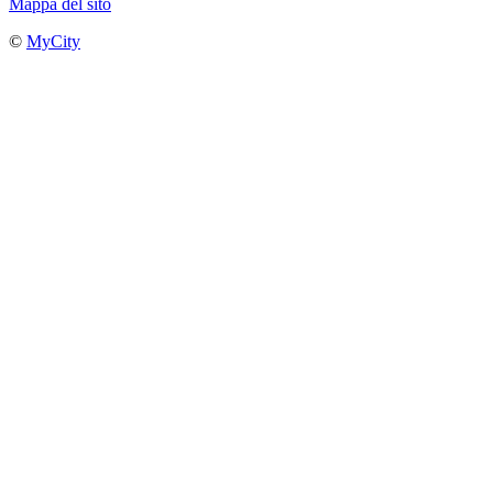
Mappa del sito
©
MyCity