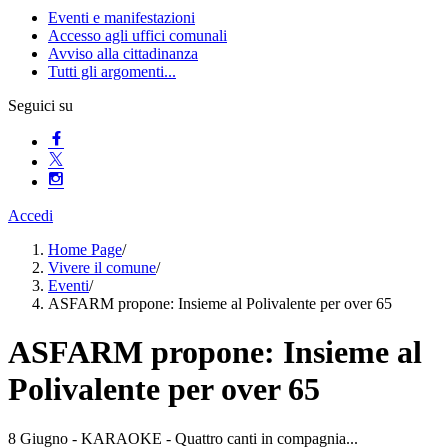
Eventi e manifestazioni
Accesso agli uffici comunali
Avviso alla cittadinanza
Tutti gli argomenti...
Seguici su
Accedi
Home Page
/
Vivere il comune
/
Eventi
/
ASFARM propone: Insieme al Polivalente per over 65
ASFARM propone: Insieme al
Polivalente per over 65
8 Giugno - KARAOKE - Quattro canti in compagnia...