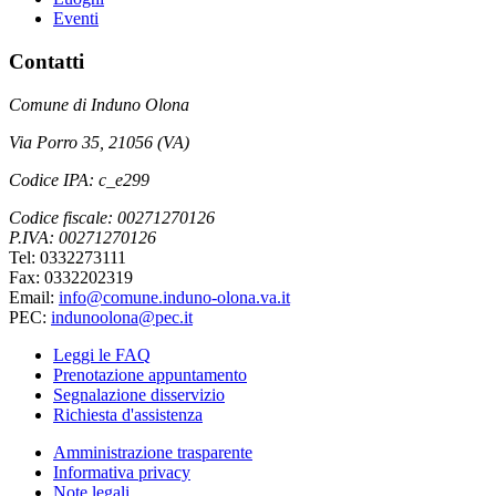
Eventi
Contatti
Comune di Induno Olona
Via Porro 35, 21056 (VA)
Codice IPA: c_e299
Codice fiscale: 00271270126
P.IVA: 00271270126
Tel: 0332273111
Fax: 0332202319
Email:
info@comune.induno-olona.va.it
PEC:
indunoolona@pec.it
Leggi le FAQ
Prenotazione appuntamento
Segnalazione disservizio
Richiesta d'assistenza
Amministrazione trasparente
Informativa privacy
Note legali