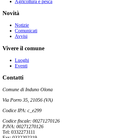
Agricoltura e pesca
Novità
Notizie
Comunicati
Avvisi
Vivere il comune
Luoghi
Eventi
Contatti
Comune di Induno Olona
Via Porro 35, 21056 (VA)
Codice IPA: c_e299
Codice fiscale: 00271270126
P.IVA: 00271270126
Tel: 0332273111
Fax: 0332202319